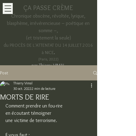
ÇA PASSE CRÈME
Chronique obscène, révoltée, lyrique,
blasphème, irrévérencieuse – poétique en
somme –,
(et tristement la seule)
du
PROCÈS DE L'ATTENTAT DU 14 JUILLET 2016
.
à NICE
(Paris, 2022)
par Thierry VIMAL
Post
Thierry Vimal
30 oct. 2022
2 min de lecture
MORTS DE RIRE
Comment prendre un fou-rire
en écoutant témoigner
une victime de terrorisme.
Il vous faut :