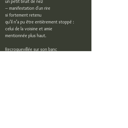
un petit bruit de nez
– manifestation d'un rire
si fortement retenu
qu’il n’a pu être entièrement stoppé :
celui de la voisine et amie
mentionnée plus haut.
Recroquevillée sur son banc
elle aussi
tente de faire face.
Fermer les lèvres
et le nez
avec les doigts.
Mais il est trop tard.
Vos regards se sont croisés.
Elle a vu que vous riez.
Elle a vu que vous l’avez vue rire.
Aux larmes.