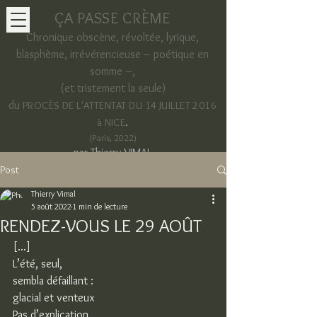
ÇA PASSE CRÈME
Chronique obscène, révoltée, lyrique,
blasphème, irrévérencieuse – poétique en
somme –,
(et tristement la seule)
du
PROCÈS DE L'ATTENTAT DU 14 JUILLET 2016
.
à NICE
(Paris, 2022)
par Thierry VIMAL
Post
Thierry Vimal
5 août 2022
1 min de lecture
RENDEZ-VOUS LE 29 AOÛT
[...]
L’été, seul,
sembla défaillant :
glacial et venteux
Pas d’explication.