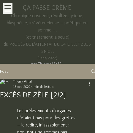
ÇA PASSE CRÈME
Chronique obscène, révoltée, lyrique,
blasphème, irrévérencieuse – poétique en
somme –,
(et tristement la seule)
du
PROCÈS DE L'ATTENTAT DU 14 JUILLET 2016
.
à NICE
(Paris, 2022)
par Thierry VIMAL
Post
Thierry Vimal
13 oct. 2022
4 min de lecture
EXCÈS DE ZÈLE [2/2]
Les prélèvements d’organes
n’étaient pas pour des greffes
– le redire, inlassablement :
non, nous ne sommes pas