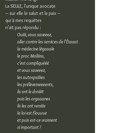
La SEULE, l'unique avocate
– sur elle le salut et la paix –
qui à mes requêtes
n’ait pas répondu :
Ouiiii, vous saveeez,
aller contre les services de l'Étaaat
la médecine légaaale
le proc Moliiins,
c’est compliquééé
et vous saveeez,
les autospsiiiies
les prélèvemeeeents,
ils ont le droiiiit
puis les orgaaanes
ils les ont remiiis
la loi est flouuue
et puis est-ce vraiment
si important ?